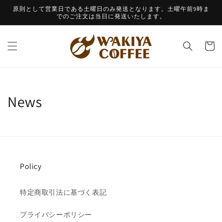
コンテ
原則として営業日である土曜日のみ発送となります。土曜午前9時ま
ンツに
でのご注文は当日に発送いたします。
進む
カ
ー
ト
News
Policy
特定商取引法に基づく表記
プライバシーポリシー