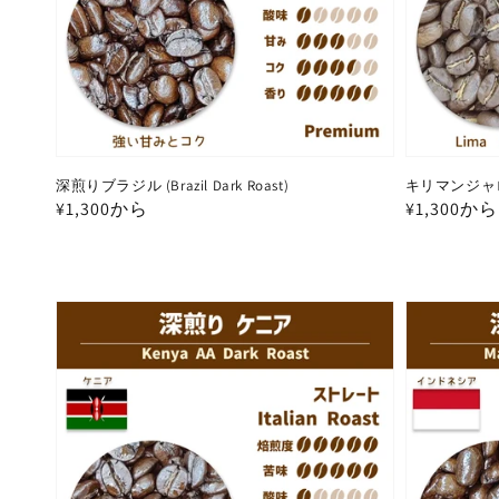
深煎りブラジル (Brazil Dark Roast)
キリマンジャロ (K
通
¥1,300から
通
¥1,300から
常
常
価
価
格
格