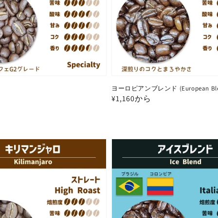
ヨーロピアンブレンド (European Ble
通
¥1,160から
常
価
格