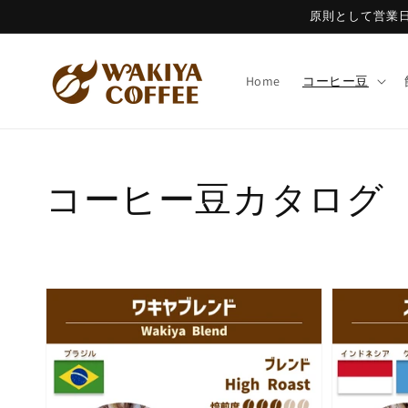
コンテ
原則として営業
ンツに
進む
Home
コーヒー豆
コ
コーヒー豆カタログ
レ
ク
シ
ョ