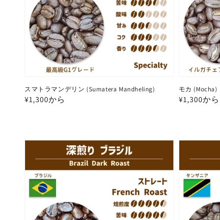
スマトラマンデリン (Sumatera Mandheling)
モカ (Mocha)
通
¥1,300から
通
¥1,300から
常
常
価
価
格
格