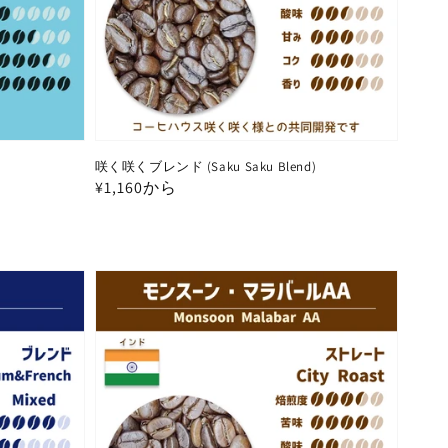
咲く咲くブレンド (Saku Saku Blend)
通
¥1,160から
常
価
格