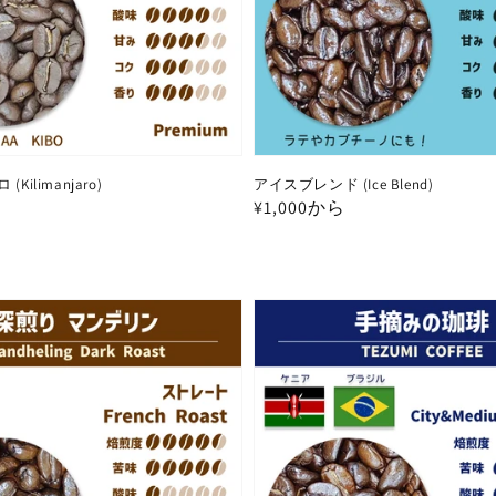
ilimanjaro)
アイスブレンド (Ice Blend)
通
¥1,000から
常
価
格