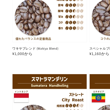
ン:
ワキヤブレンド (Wakiya Blend)
スペシャルブレンド
通
¥1,000から
通
¥1,160から
常
常
価
価
格
格