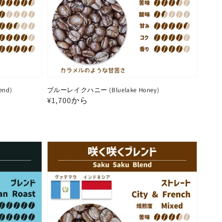
nd)
ブルーレイクハニー (Bluelake Honey)
通
¥1,700から
常
価
格