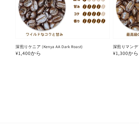
深煎りケニア (Kenya AA Dark Roast)
深煎りマンデリン (
通
¥1,400から
通
¥1,300から
常
常
価
価
格
格