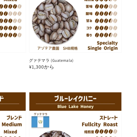
グァテマラ (Guatemala)
通
¥1,300から
常
価
格