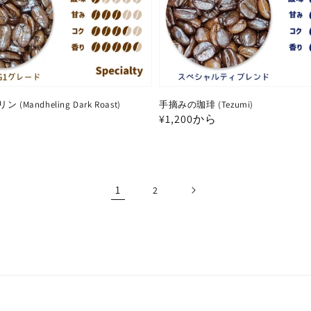
Mandheling Dark Roast)
手摘みの珈琲 (Tezumi)
通
¥1,200から
常
価
格
1
2