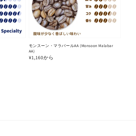
モンスーン・マラバールAA (Monsoon Malabar
AA)
通
¥1,160から
常
価
格