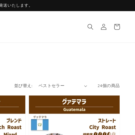
発送いたします。
ロ
カ
グ
ー
イ
ト
ン
並び替え:
24個の商品