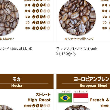
 (Special Blend)
ワキヤＪブレンド (J Blend)
通
¥1,160から
常
価
格