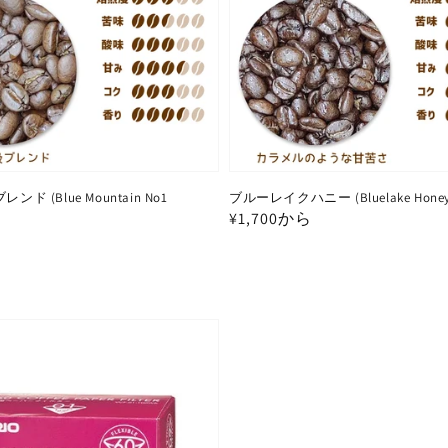
ド (Blue Mountain No1
ブルーレイクハニー (Bluelake Honey
通
¥1,700から
常
価
格