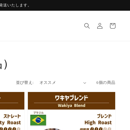
発送いたします。
ロ
カ
グ
ー
イ
ト
ン
品）
並び替え:
6個の商品