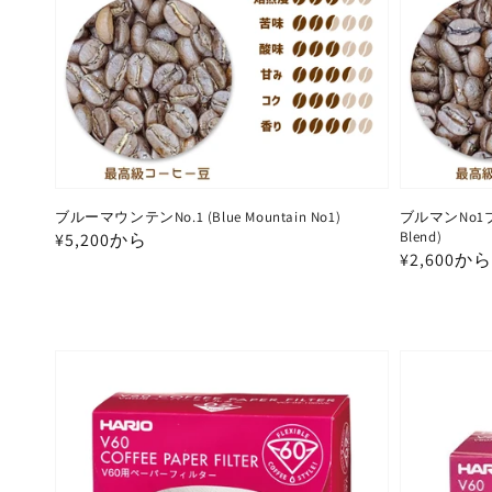
ン:
ブルーマウンテンNo.1 (Blue Mountain No1)
ブルマンNo1ブレン
Blend)
通
¥5,200から
通
¥2,600から
常
常
価
価
格
格