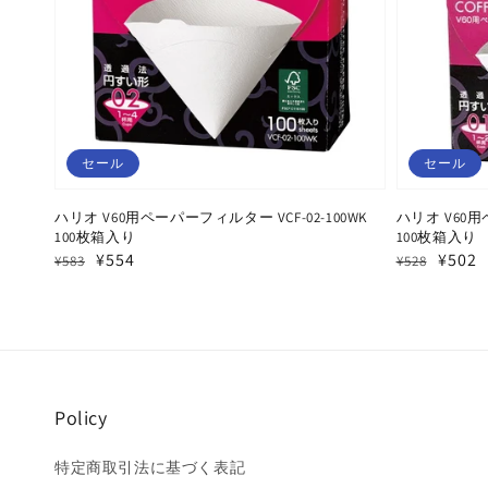
セール
セール
ハリオ V60用ペーパーフィルター VCF-02-100WK
ハリオ V60用
100枚箱入り
100枚箱入り
通
セ
¥554
通
セ
¥502
¥583
¥528
常
ー
常
ー
価
ル
価
ル
格
価
格
価
格
格
Policy
特定商取引法に基づく表記