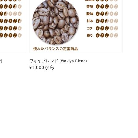
)
ワキヤブレンド (Wakiya Blend)
通
¥1,000から
常
価
格